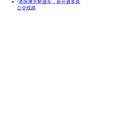
·
港珠澳大桥通车，新开通多条
公交线路