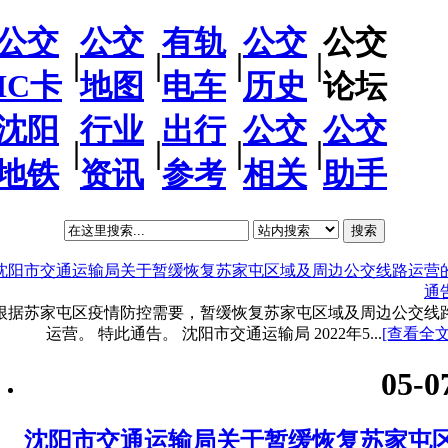
公交
公交
有轨
公交
公交
|
|
|
|
IC卡
地图
电车
历史
论坛
沈阳
行业
出行
公交
公交
|
|
|
|
地铁
资讯
参考
相关
助手
搜索
沈阳市交通运输局关于暂缓恢复苏家屯区域及周边公交线路运营
通
根据苏家屯区疫情防控需要，暂缓恢复苏家屯区域及周边公交线
运营。 特此通告。 沈阳市交通运输局 2022年5...
[查看全文
05-0
沈阳市交通运输局关于暂缓恢复苏家屯