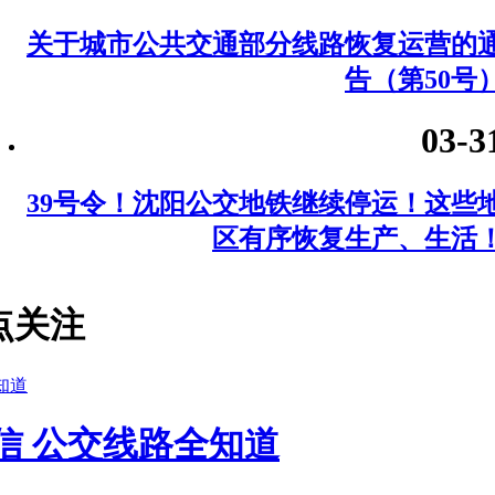
关于城市公共交通部分线路恢复运营的
告（第50号
03-3
39号令！沈阳公交地铁继续停运！这些
区有序恢复生产、生活
点关注
信 公交线路全知道