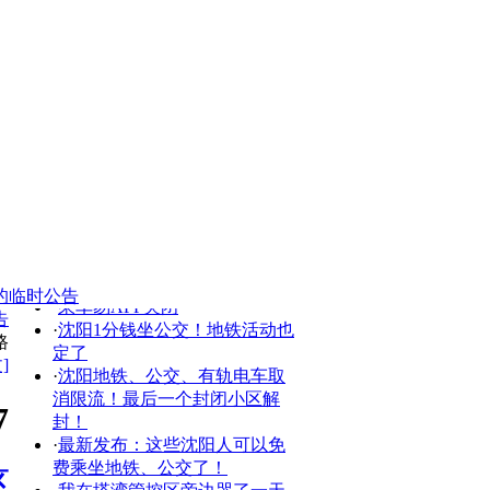
·
沈白高铁特大桥施工！沈阳6条
公交线路调整
·
沈阳地铁远期规划图（最新
版）
·
沈阳地震了？
·
166路等4条线路关闭盛京通APP
扫码通道！
·
乘车易APP关闭
的
临时公告
·
沈阳1分钱坐公交！地铁活动也
告
定了
路
·
沈阳地铁、公交、有轨电车取
]
消限流！最后一个封闭小区解
封！
7
·
最新发布：这些沈阳人可以免
费乘坐地铁、公交了！
·
我在塔湾管控区旁边哭了一天...
区