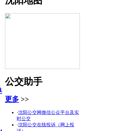
沈阳地图
公交助手
单
更多
>>
·
沈阳公交网微信公众平台及实
时公交
·
沈阳公交在线投诉（网上投
诉）