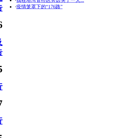
·
疫情笼罩下的“176路”
告
·
沈白高铁特大桥施工！沈阳6条
公交线路调整
6
·
沈阳地铁远期规划图（最新
版）
·
沈阳地震了？
及
·
166路等4条线路关闭盛京通APP
告
扫码通道！
·
乘车易APP关闭
·
沈阳1分钱坐公交！地铁活动也
5
定了
·
沈阳地铁、公交、有轨电车取
消限流！最后一个封闭小区解
行
封！
·
最新发布：这些沈阳人可以免
7
费乘坐地铁、公交了！
·
我在塔湾管控区旁边哭了一天...
·
疫情笼罩下的“176路”
行
5