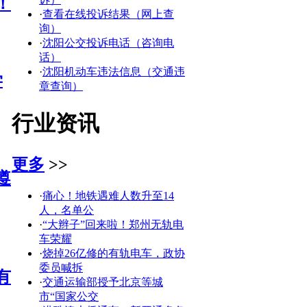
！
·
查看在线投诉结果（网上查
询）
·
沈阳公交投诉电话（咨询电
话）
·
沈阳机动车违法信息（交通违
学
章查询）
行业资讯
更多
>>
遵
·
痛心！地铁遇难人数升至14
人，名单公
·
“大辫子”回来啦！郑州无轨电
车荣耀
·
烧掉26亿修的有轨电车，政协
委员喊拆
有
·
交通运输部授予北京等城
市“国家公交