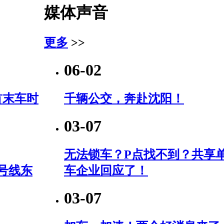
媒体声音
更多
>>
06-02
首末车时
千辆公交，奔赴沈阳！
03-07
无法锁车？P点找不到？共享
号线东
车企业回应了！
03-07