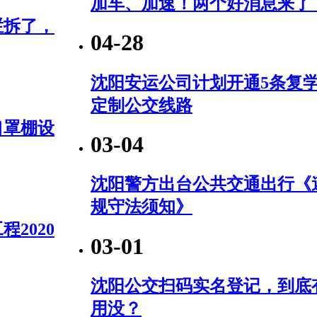
加车、加速！两个好消息来了
栏拆了，
04-28
沈阳安运公司计划开通5条复
定制公交线路
口罩棚设
03-04
沈阳警方出台公共交通出行《
规守法须知》
2020
03-01
沈阳公交扫码实名登记，到底
用没？