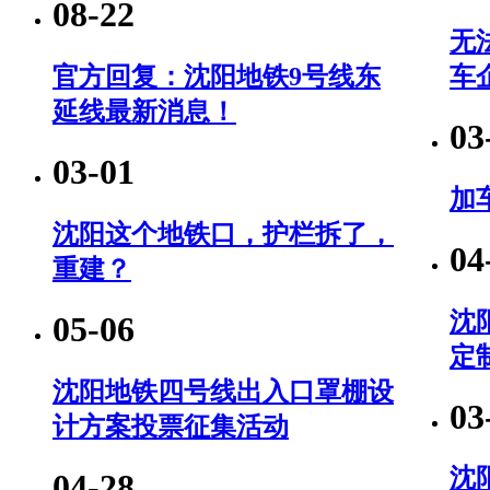
08-22
无
官方回复：沈阳地铁9号线东
车
延线最新消息！
03
03-01
加
沈阳这个地铁口，护栏拆了，
04
重建？
沈
05-06
定
沈阳地铁四号线出入口罩棚设
03
计方案投票征集活动
沈
04-28