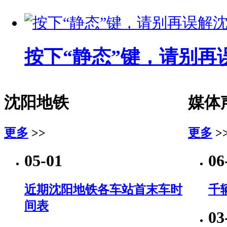
按下“静态”键，请别再
沈阳地铁
媒体
更多
>>
更多
>
05-01
06
近期沈阳地铁各车站首末车时
千
间表
03