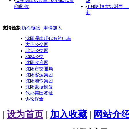
·
庆祝新南站通车 100路降低票
场
价啦 候
·
104路 恒大绿洲西
都
友情链接
所有链接
|
申请加入
沈阳浑南现代有轨电车
大连公交网
北京公交网
8684公交
沈阳政府网
沈阳市交通局
沈阳客运集团
沈阳地铁集团
沈阳数据恢复
代办美国签证
诉讼保全
|
设为首页
|
加入收藏
|
网站介