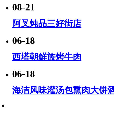
08-21
阿叉炖品三好街店
06-18
西塔朝鲜族烤牛肉
06-18
海洁风味灌汤包熏肉大饼