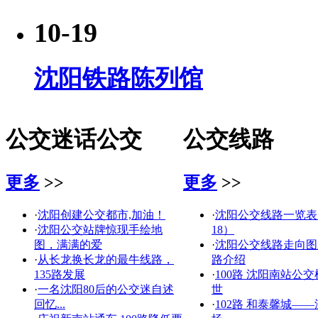
10-19
沈阳铁路陈列馆
公交迷话公交
公交线路
更多
>>
更多
>>
·
沈阳创建公交都市,加油！
·
沈阳公交线路一览表（2
·
沈阳公交站牌惊现手绘地
18）
图，满满的爱
·
沈阳公交线路走向图
·
从长龙换长龙的最牛线路，
路介绍
135路发展
·
100路 沈阳南站公交
·
一名沈阳80后的公交迷自述
世
回忆...
·
102路 和泰馨城—