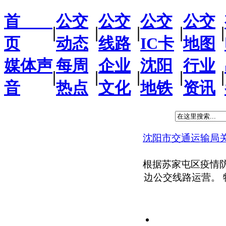
首
公交
公交
公交
公交
|
|
|
|
|
页
动态
线路
IC卡
地图
媒体声
每周
企业
沈阳
行业
|
|
|
|
|
音
热点
文化
地铁
资讯
沈阳市交通运输局
根据苏家屯区疫情
边公交线路运营。 特