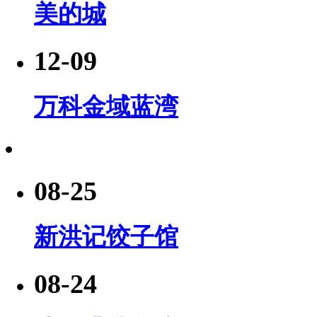
美的城
12-09
万科金域蓝湾
08-25
新洪记饺子馆
08-24