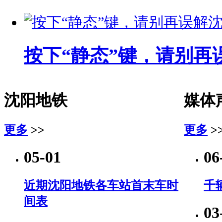
按下“静态”键，请别再
沈阳地铁
媒体
更多
>>
更多
>
05-01
06
近期沈阳地铁各车站首末车时
千
间表
03