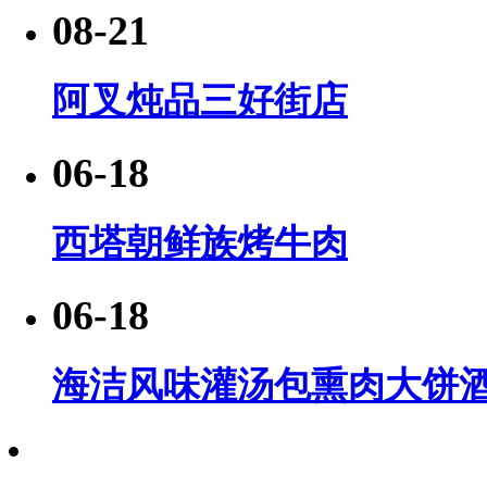
08-21
阿叉炖品三好街店
06-18
西塔朝鲜族烤牛肉
06-18
海洁风味灌汤包熏肉大饼