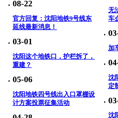
08-22
无
官方回复：沈阳地铁9号线东
车
延线最新消息！
03
03-01
加
沈阳这个地铁口，护栏拆了，
04
重建？
沈
05-06
定
沈阳地铁四号线出入口罩棚设
03
计方案投票征集活动
沈
04-28