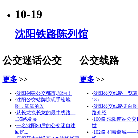
10-19
沈阳铁路陈列馆
公交迷话公交
公交线路
更多
>>
更多
>>
·
沈阳创建公交都市,加油！
·
沈阳公交线路一览表（2
·
沈阳公交站牌惊现手绘地
18）
图，满满的爱
·
沈阳公交线路走向图
·
从长龙换长龙的最牛线路，
路介绍
135路发展
·
100路 沈阳南站公交
·
一名沈阳80后的公交迷自述
世
回忆...
·
102路 和泰馨城—