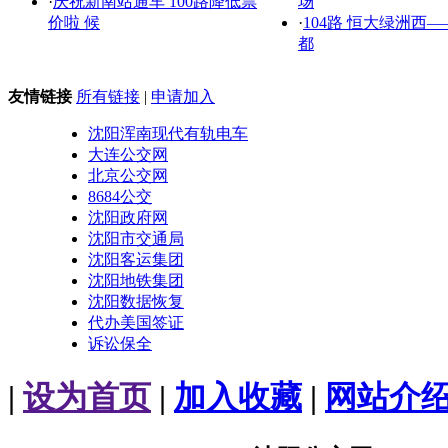
·
庆祝新南站通车 100路降低票
场
价啦 候
·
104路 恒大绿洲西
都
友情链接
所有链接
|
申请加入
沈阳浑南现代有轨电车
大连公交网
北京公交网
8684公交
沈阳政府网
沈阳市交通局
沈阳客运集团
沈阳地铁集团
沈阳数据恢复
代办美国签证
诉讼保全
|
设为首页
|
加入收藏
|
网站介