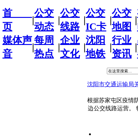
首
公交
公交
公交
公交
|
|
|
|
|
页
动态
线路
IC卡
地图
媒体声
每周
企业
沈阳
行业
|
|
|
|
|
音
热点
文化
地铁
资讯
沈阳市交通运输局
根据苏家屯区疫情
边公交线路运营。 特