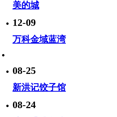
美的城
12-09
万科金域蓝湾
08-25
新洪记饺子馆
08-24