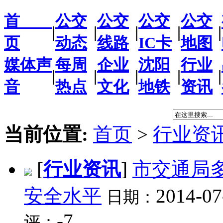
首
公交
公交
公交
公交
|
|
|
|
|
页
动态
线路
IC卡
地图
媒体声
每周
企业
沈阳
行业
|
|
|
|
|
音
热点
文化
地铁
资讯
当前位置:
首页
>
行业资
[
行业资讯
]
市交通局
安全水平
2014-07
日期：
-7
评：