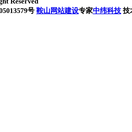
ht Reserved
013579号
鞍山网站建设
专家
中纬科技
技