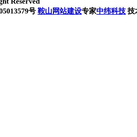
ht Reserved
013579号
鞍山网站建设
专家
中纬科技
技