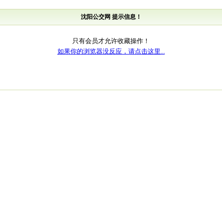
沈阳公交网 提示信息！
只有会员才允许收藏操作！
如果你的浏览器没反应，请点击这里...