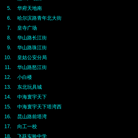
华府天地南
哈尔滨路青年北大街
皇寺广场
华山路长江街
华山路珠江街
皇姑公安分局
华山路怒江街
小白楼
东北玩具城
中海寰宇天下
中海寰宇天下塔湾西
昆山路前塔湾
向工一校
飞跃实验中学