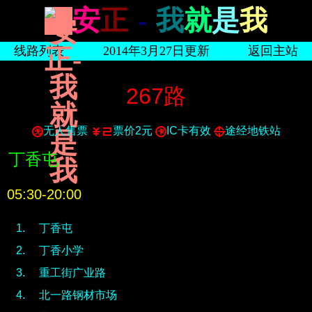
安
正
-
我
就
是
我
线路列表
2014年3月27日更新
返回主站
267路
无人售票
票价2元
IC卡有效
途经地铁站
丁香屯
05:30-20:00
丁香屯
丁香小学
重工街广业路
北一路钢材市场