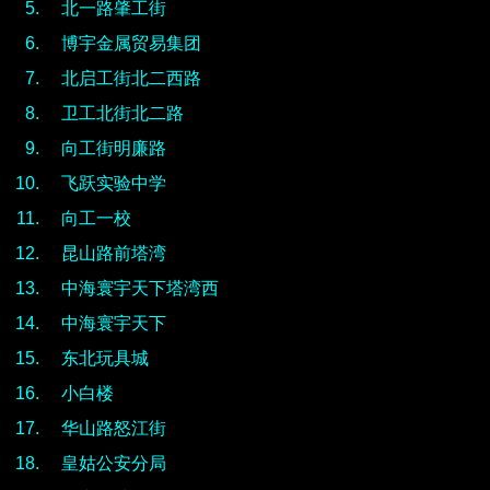
北一路肇工街
博宇金属贸易集团
北启工街北二西路
卫工北街北二路
向工街明廉路
飞跃实验中学
向工一校
昆山路前塔湾
中海寰宇天下塔湾西
中海寰宇天下
东北玩具城
小白楼
华山路怒江街
皇姑公安分局