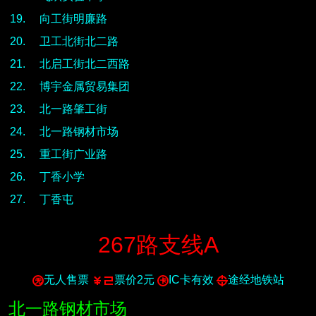
向工街明廉路
卫工北街北二路
北启工街北二西路
博宇金属贸易集团
北一路肇工街
北一路钢材市场
重工街广业路
丁香小学
丁香屯
267路支线
A
无人售票
票价2元
IC卡有效
途经地铁站
北一路钢材市场