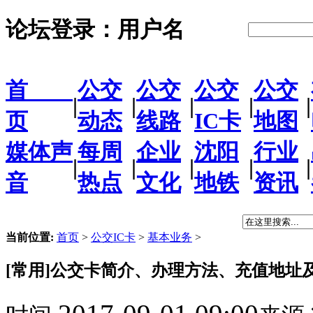
论坛登录：
用户名
首
公交
公交
公交
公交
|
|
|
|
|
页
动态
线路
IC卡
地图
媒体声
每周
企业
沈阳
行业
|
|
|
|
|
音
热点
文化
地铁
资讯
当前位置:
首页
>
公交IC卡
>
基本业务
>
[常用]公交卡简介、办理方法、充值地址