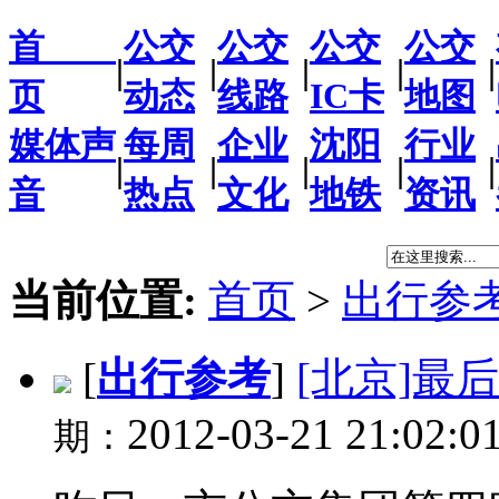
首
公交
公交
公交
公交
|
|
|
|
|
页
动态
线路
IC卡
地图
媒体声
每周
企业
沈阳
行业
|
|
|
|
|
音
热点
文化
地铁
资讯
当前位置:
首页
>
出行参
[
出行参考
]
[北京]最
2012-03-21 21:02:0
期：