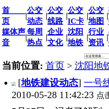
首
公交
公交
公交
公交
|
|
|
|
|
页
动态
线路
IC卡
地图
媒体声
每周
企业
沈阳
行业
|
|
|
|
|
音
热点
文化
地铁
资讯
当前位置:
首页
>
沈阳地
[
地铁建设动态
]
一号
2010-05-28 11:42:23
点