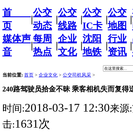
首
公交
公交
公交
公交
|
|
|
|
|
页
动态
线路
IC卡
地图
媒体声
每周
企业
沈阳
行业
|
|
|
|
|
音
热点
文化
地铁
资讯
当前位置:
首页
>
企业文化
>
公交司机风采
>
240路驾驶员拾金不昧 乘客相机失而复得
2018-03-17 12:30
时间:
来源:
1631次
击: