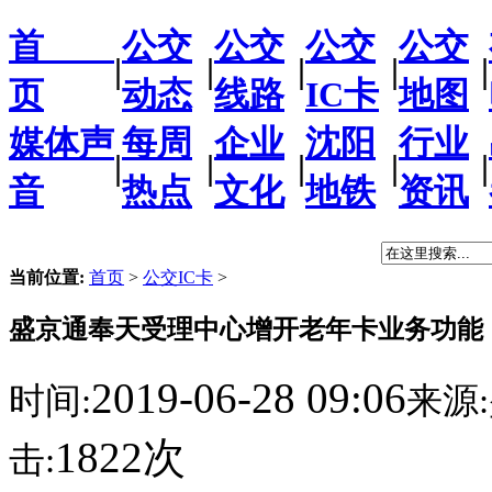
首
公交
公交
公交
公交
|
|
|
|
|
页
动态
线路
IC卡
地图
媒体声
每周
企业
沈阳
行业
|
|
|
|
|
音
热点
文化
地铁
资讯
当前位置:
首页
>
公交IC卡
>
盛京通奉天受理中心增开老年卡业务功能
2019-06-28 09:06
时间:
来源:
1822次
击: