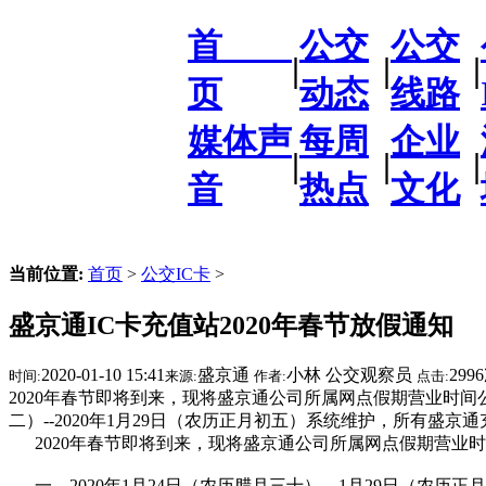
首
公交
公交
|
|
|
页
动态
线路
媒体声
每周
企业
|
|
|
音
热点
文化
当前位置:
首页
>
公交IC卡
>
盛京通IC卡充值站2020年春节放假通知
2020-01-10 15:41
盛京通
小林 公交观察员
299
时间:
来源:
作者:
点击:
2020年春节即将到来，现将盛京通公司所属网点假期营业时间公布
二）--2020年1月29日（农历正月初五）系统维护，所有盛京
2020年春节即将到来，现将盛京通公司所属网点假期营业
一、2020年1月24日（农历腊月三十）—1月29日（农历正