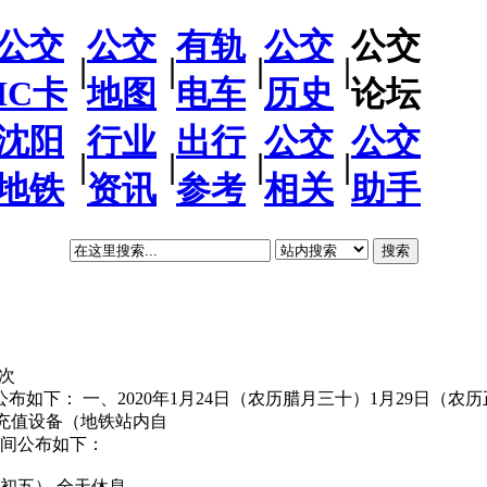
公交
公交
有轨
公交
公交
|
|
|
|
IC卡
地图
电车
历史
论坛
沈阳
行业
出行
公交
公交
|
|
|
|
地铁
资讯
参考
相关
助手
搜索
6次
如下： 一、2020年1月24日（农历腊月三十）1月29日（农历正
通充值设备（地铁站内自
时间公布如下：
月初五） 全天休息。