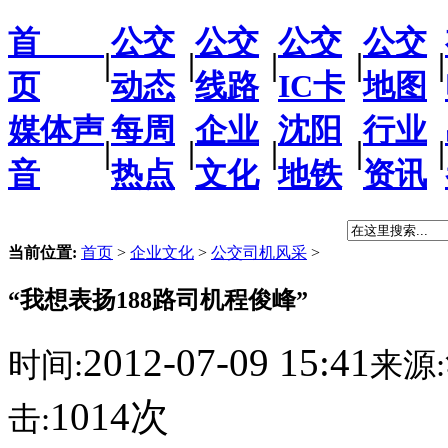
首
公交
公交
公交
公交
|
|
|
|
|
页
动态
线路
IC卡
地图
媒体声
每周
企业
沈阳
行业
|
|
|
|
|
音
热点
文化
地铁
资讯
当前位置:
首页
>
企业文化
>
公交司机风采
>
“我想表扬188路司机程俊峰”
2012-07-09 15:41
时间:
来源:
1014次
击: