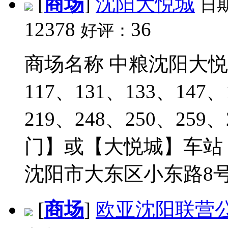
[
商场
]
沈阳大悦城
日
12378
36
好评：
商场名称 中粮沈阳大悦城 
117、131、133、147、
219、248、250、259
门】或【大悦城】车站 
沈阳市大东区小东路8号 
[
商场
]
欧亚沈阳联营