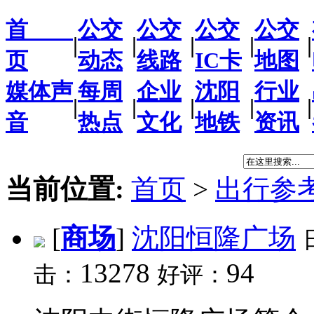
首
公交
公交
公交
公交
|
|
|
|
|
页
动态
线路
IC卡
地图
媒体声
每周
企业
沈阳
行业
|
|
|
|
|
音
热点
文化
地铁
资讯
当前位置:
首页
>
出行参
[
商场
]
沈阳恒隆广场
13278
94
击：
好评：