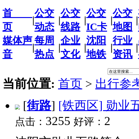
首
公交
公交
公交
公交
|
|
|
|
|
页
动态
线路
IC卡
地图
媒体声
每周
企业
沈阳
行业
|
|
|
|
|
音
热点
文化
地铁
资讯
当前位置:
首页
>
出行参
[
街路
]
[铁西区] 勋业
3255
2
点击：
好评：