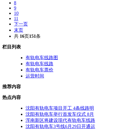
8
9
10
11
下一页
末页
共
16
页
151
条
栏目列表
有轨电车线路图
有轨电车线路
有轨电车票价
运营时间
推荐内容
热点内容
沈阳有轨电车项目开工 4条线路明
沈阳有轨电车举行首发车仪式 8月
浑南新区将建设现代有轨电车线路
沈阳有轨电车3号线6月29日开通运