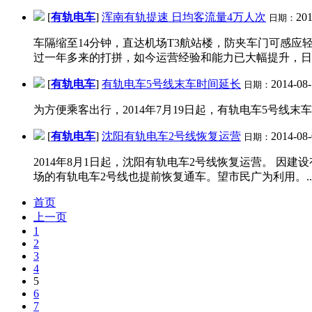
[
有轨电车
]
浑南有轨提速 日均客流量4万人次
201
日期：
车隔缩至14分钟，直达机场T3航站楼，防夹车门可感应
过一年多来的打拼，如今运营经验和能力已大幅提升，日均
[
有轨电车
]
有轨电车5号线末车时间延长
2014-08-
日期：
为方便乘客出行，2014年7月19日起，有轨电车5号线末车
[
有轨电车
]
沈阳有轨电车2号线恢复运营
2014-08-
日期：
2014年8月1日起，沈阳有轨电车2号线恢复运营。 因
场的有轨电车2号线也提前恢复通车。望市民广为利用。..
首页
上一页
1
2
3
4
5
6
7