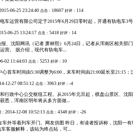
2015-06-25 23:24:40
18607
114
点击：
好评：
运营有限公司定于2015年6月29日零时起，开通有轨电车3号线
015-06-25 13:24:17
5418
14
点击：
好评：
晚报、沈阳网讯（记者 萧林熙）6月24日，记者从浑南区相关
营。 据介绍，现代有轨电车...
06-02 11:44:03
5253
10
点击：
好评：
首车时间由5:30调整为6:00，末车时间由21:00延长至21:15
14-12-27 08:51:12
3963
-4
点击：
好评：
程和行政中心公交枢纽工程。从2015年元旦起，棋盘山景区、沈
悉，浑南区明年将从多方面做...
2014-12-08 10:52:13
4348
-26
期：
点击：
好评：
在车外等着列车开门。网友供图 昨日，有读者投诉称，沈阳一
车客服解释，该站为终点站，可...