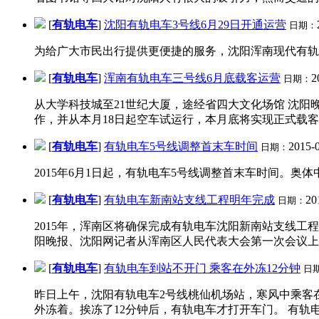
[
有轨电车
]
沈阳有轨电车3号线6月29日开通运营
日期：
为给广大市民出行提供更便捷的服务，沈阳浑南现代有轨电车
[
有轨电车
]
浑南有轨电车三号线6月底载客运营
2
日期：
从大学科技城至21世纪大厦，途经省四大文化场馆 沈阳
作，并从本月18日起空车试运行，本月底将实现正式载客运
[
有轨电车
]
有轨电车5号线调整首末车时间
2015-
日期：
2015年6月1日起，有轨电车5号线调整首末车时间。奥体中心
[
有轨电车
]
有轨电车新南站支线工程明年完成
20
日期：
2015年，浑南区将确保完成有轨电车沈阳新南站支线工
阳晚报、沈阳网记者从浑南区人民代表大会第一次会议上获
[
有轨电车
]
有轨电车到站不开门 乘客在外冻12分钟
日
昨日上午，沈阳有轨电车2号线桃仙机场站，寒风中乘客
外冻着。挨冻了12分钟后，有轨电车才打开车门。 有轨电