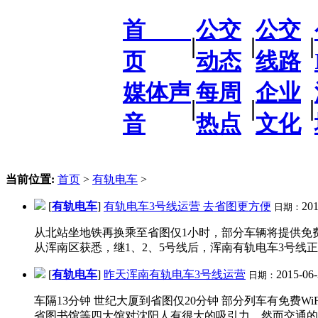
首
公交
公交
|
|
|
页
动态
线路
媒体声
每周
企业
|
|
|
音
热点
文化
当前位置:
首页
>
有轨电车
>
[
有轨电车
]
有轨电车3号线运营 去省图更方便
201
日期：
从北站坐地铁再换乘至省图仅1小时，部分车辆将提供免费
从浑南区获悉，继1、2、5号线后，浑南有轨电车3号线正
[
有轨电车
]
昨天浑南有轨电车3号线运营
2015-06-
日期：
车隔13分钟 世纪大厦到省图仅20分钟 部分列车有免费W
省图书馆等四大馆对沈阳人有很大的吸引力，然而交通的不