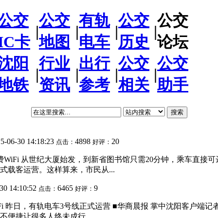
公交
公交
有轨
公交
公交
|
|
|
|
IC卡
地图
电车
历史
论坛
沈阳
行业
出行
公交
公交
|
|
|
|
地铁
资讯
参考
相关
助手
搜索
5-06-30 14:18:23
4898
20
点击：
好评：
WiFi 从世纪大厦始发，到新省图书馆只需20分钟，乘车直
式载客运营。这样算来，市民从...
30 14:10:52
6465
9
点击：
好评：
iFi 昨日，有轨电车3号线正式运营 ■华商晨报 掌中沈阳客户端记
便捷让很多人终未成行。...