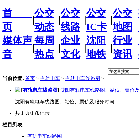
首
公交
公交
公交
公交
|
|
|
|
|
页
动态
线路
IC卡
地图
媒体声
每周
企业
沈阳
行业
|
|
|
|
|
音
热点
文化
地铁
资讯
当前位置:
首页
>
有轨电车
>
有轨电车线路图
>
[
有轨电车线路图
]
沈阳有轨电车线路图、站位、票价
沈阳有轨电车线路图、站位、票价及服务时间...
共 1 页/1 条记录
栏目列表
有轨电车线路图