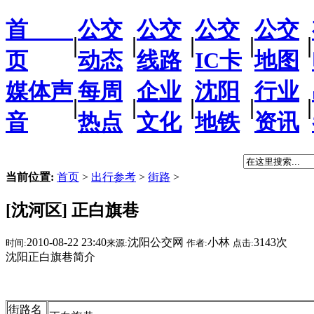
首
公交
公交
公交
公交
|
|
|
|
|
页
动态
线路
IC卡
地图
媒体声
每周
企业
沈阳
行业
|
|
|
|
|
音
热点
文化
地铁
资讯
当前位置:
首页
>
出行参考
>
街路
>
[沈河区] 正白旗巷
2010-08-22 23:40
沈阳公交网
小林
3143次
时间:
来源:
作者:
点击:
沈阳正白旗巷简介
街路名