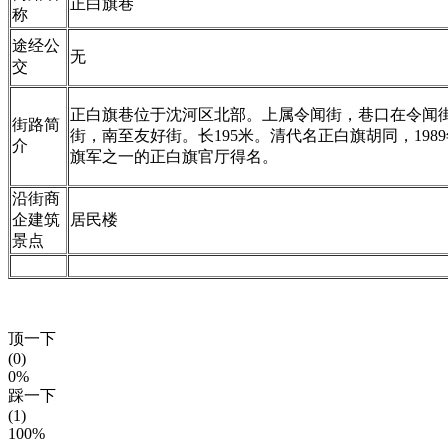
正白旗巷
称
途经公
无
交
正白旗巷位于沈河区北部。上属令闻街，巷口在令闻街1
街路简
街，南至友好街。长195米。清代名正白旗胡同，19
介
旗军之一的正白旗官厅得名。
沿街商
企建筑
居民楼
景点
顶一下
(0)
0%
踩一下
(1)
100%