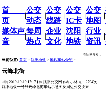
首
公交
公交
公交
公交
|
|
|
|
|
页
动态
线路
IC卡
地图
媒体声
每周
企业
沈阳
行业
|
|
|
|
|
音
热点
文化
地铁
资讯
当前位置:
首页
>
沈阳地铁
>
地铁车站介绍
>
云峰北街
2010-10-10 17:17
沈阳公交网
小林
2794次
时间:
来源:
作者:
点击:
沈阳地铁一号线云峰北街车站示意图及周边公交换乘