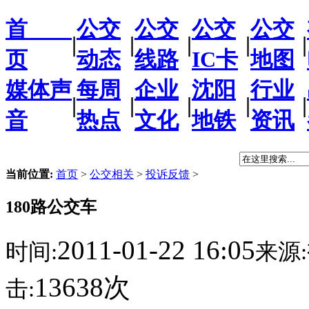
首
公交
公交
公交
公交
|
|
|
|
|
页
动态
线路
IC卡
地图
媒体声
每周
企业
沈阳
行业
|
|
|
|
|
音
热点
文化
地铁
资讯
当前位置:
首页
>
公交相关
>
投诉反馈
>
180路公交车
2011-01-22 16:05
时间:
来源:
13638次
击: