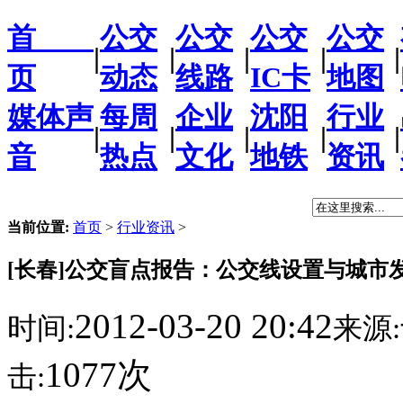
首
公交
公交
公交
公交
|
|
|
|
|
页
动态
线路
IC卡
地图
媒体声
每周
企业
沈阳
行业
|
|
|
|
|
音
热点
文化
地铁
资讯
当前位置:
首页
>
行业资讯
>
[长春]公交盲点报告：公交线设置与城市
2012-03-20 20:42
时间:
来源:
1077次
击: