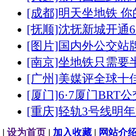
[成都]明天坐地铁 
[抚顺]沈抚新城开通
[图片]国内外公交站
[南京]坐地铁只需要
[广州]美媒评全球十
[厦门]6·7厦门BRT
[重庆]轻轨3号线明
|
设为首页
|
加入收藏
|
网站介