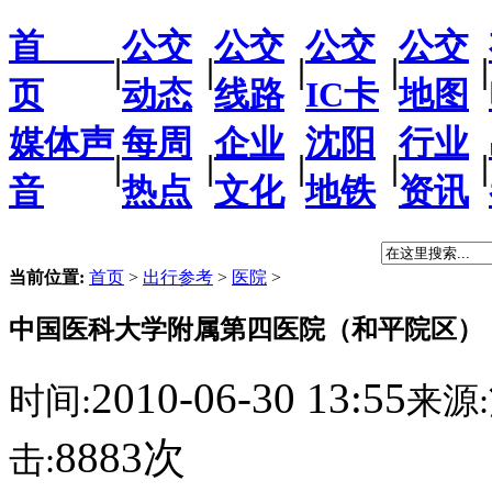
首
公交
公交
公交
公交
|
|
|
|
|
页
动态
线路
IC卡
地图
媒体声
每周
企业
沈阳
行业
|
|
|
|
|
音
热点
文化
地铁
资讯
当前位置:
首页
>
出行参考
>
医院
>
中国医科大学附属第四医院（和平院区）
2010-06-30 13:55
时间:
来源:
8883次
击: