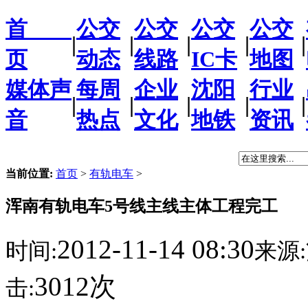
首
公交
公交
公交
公交
|
|
|
|
|
页
动态
线路
IC卡
地图
媒体声
每周
企业
沈阳
行业
|
|
|
|
|
音
热点
文化
地铁
资讯
当前位置:
首页
>
有轨电车
>
浑南有轨电车5号线主线主体工程完工
2012-11-14 08:30
时间:
来源:
3012次
击: