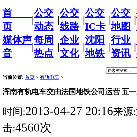
首
公交
公交
公交
公交
|
|
|
|
|
页
动态
线路
IC卡
地图
媒体声
每周
企业
沈阳
行业
|
|
|
|
|
音
热点
文化
地铁
资讯
当前位置:
首页
>
有轨电车
>
浑南有轨电车交由法国地铁公司运营 五
2013-04-27 20:16
时间:
来源:
4560次
击: