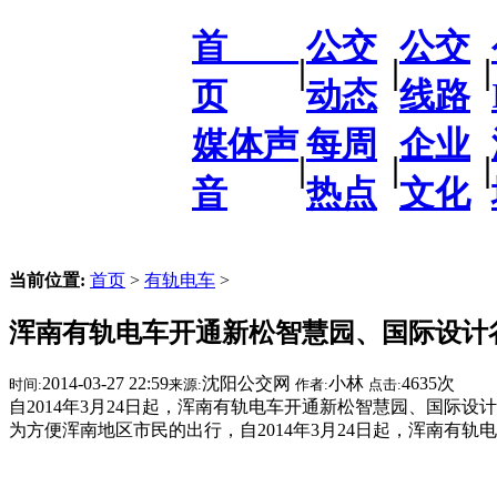
首
公交
公交
|
|
|
页
动态
线路
媒体声
每周
企业
|
|
|
音
热点
文化
当前位置:
首页
>
有轨电车
>
浑南有轨电车开通新松智慧园、国际设计
2014-03-27 22:59
沈阳公交网
小林
4635次
时间:
来源:
作者:
点击:
自2014年3月24日起，浑南有轨电车开通新松智慧园、国际设
为方便浑南地区市民的出行，自2014年3月24日起，浑南有