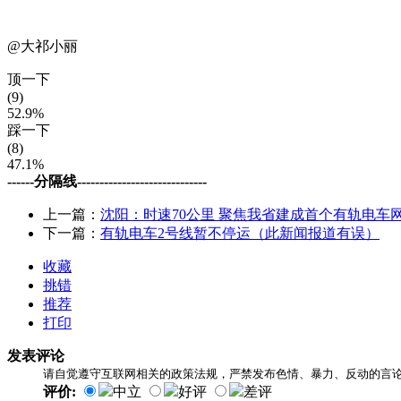
@大祁小丽
顶一下
(9)
52.9%
踩一下
(8)
47.1%
------分隔线-----------------------------
上一篇：
沈阳：时速70公里 聚焦我省建成首个有轨电车
下一篇：
有轨电车2号线暂不停运（此新闻报道有误）
收藏
挑错
推荐
打印
发表评论
请自觉遵守互联网相关的政策法规，严禁发布色情、暴力、反动的言
评价:
中立
好评
差评