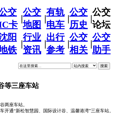
公交
公交
有轨
公交
公交
|
|
|
|
IC卡
地图
电车
历史
论坛
沈阳
行业
出行
公交
公交
|
|
|
|
地铁
资讯
参考
相关
助手
搜索
谷等三座车站
计谷两座车站。
轨电车开通“新松智慧园、国际设计谷、温馨港湾”三座车站。