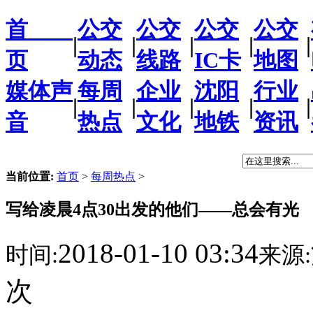
首
公交
公交
公交
公交
|
|
|
|
|
页
动态
线路
IC卡
地图
媒体声
每周
企业
沈阳
行业
|
|
|
|
|
音
热点
文化
地铁
资讯
当前位置:
首页
>
每周热点
>
写给凌晨4点30出发的他们——总会有光
2018-01-10 03:34
时间:
来源:
次