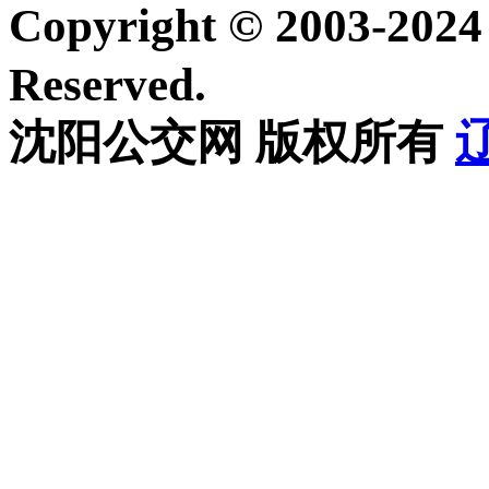
Copyright © 2003-20
Reserved.
沈阳公交网 版权所有
辽