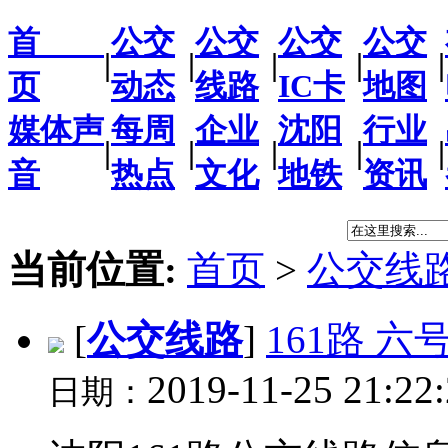
首
公交
公交
公交
公交
|
|
|
|
|
页
动态
线路
IC卡
地图
媒体声
每周
企业
沈阳
行业
|
|
|
|
|
音
热点
文化
地铁
资讯
当前位置:
首页
>
公交线
[
公交线路
]
161路 
2019-11-25 21:22
日期：