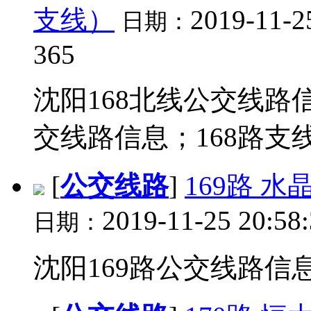
支线）
2019-11-2
日期：
365
沈阳168北线公交线路
交线路信息；168路支
[
公交线路
]
169路 
2019-11-25 20:58
日期：
沈阳169路公交线路信息.