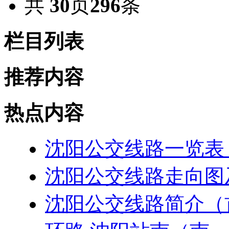
共
30
页
296
条
栏目列表
推荐内容
热点内容
沈阳公交线路一览表（20
沈阳公交线路走向图
沈阳公交线路简介（