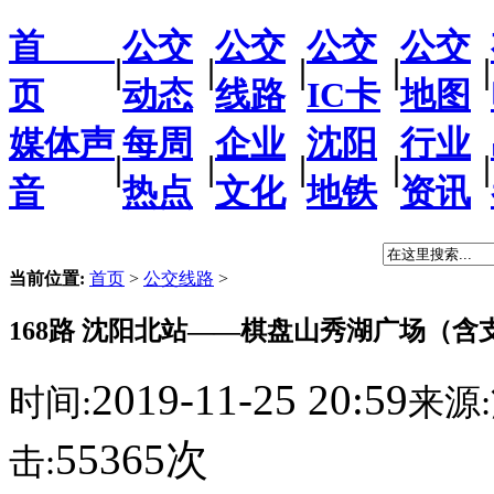
首
公交
公交
公交
公交
|
|
|
|
|
页
动态
线路
IC卡
地图
媒体声
每周
企业
沈阳
行业
|
|
|
|
|
音
热点
文化
地铁
资讯
当前位置:
首页
>
公交线路
>
168路 沈阳北站——棋盘山秀湖广场（含
2019-11-25 20:59
时间:
来源:
55365次
击: