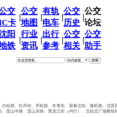
公交
公交
有轨
公交
公交
|
|
|
|
IC卡
地图
电车
历史
论坛
沈阳
行业
出行
公交
公交
|
|
|
|
地铁
资讯
参考
相关
助手
搜索
、白松路、牡丹街、乔松路、冬青街、迎春北街、族旺路、沈苏
街、昆山中路、昆山东路、黑龙江街（内行）、北站北广场枢纽