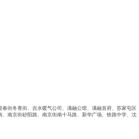
迎春街冬青街、吉水暖气公司、满融公馆、满融首府、苏家屯区
南、南京街砂阳路、南京街南十马路、新华广场、铁路中学、沈