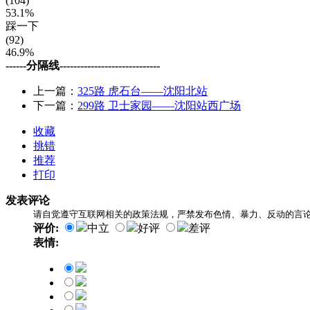
(104)
53.1%
踩一下
(92)
46.9%
------分隔线-----------------------------
上一篇：
325路 虎石台——沈阳北站
下一篇：
299路 卫士家园——沈阳站西广场
收藏
挑错
推荐
打印
发表评论
请自觉遵守互联网相关的政策法规，严禁发布色情、暴力、反动的言
评价:
中立
好评
差评
表情: