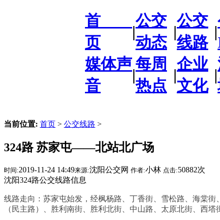
首
公交
公交
|
|
|
页
动态
线路
媒体声
每周
企业
|
|
|
音
热点
文化
当前位置:
首页
>
公交线路
>
324路 苏家屯——北站北广场
2019-11-24 14:49
沈阳公交网
小林
50882次
时间:
来源:
作者:
点击:
沈阳324路公交线路信息
线路走向：苏家屯始发，经枫杨路、丁香街、雪松路、海棠街
（民主路）、胜利南街、胜利北街、中山路、太原北街、西塔