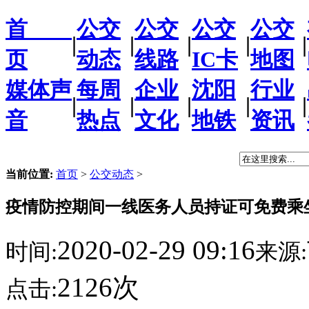
首
公交
公交
公交
公交
|
|
|
|
|
页
动态
线路
IC卡
地图
媒体声
每周
企业
沈阳
行业
|
|
|
|
|
音
热点
文化
地铁
资讯
当前位置:
首页
>
公交动态
>
疫情防控期间一线医务人员持证可免费乘
2020-02-29 09:16
时间:
来源:
2126次
点击: