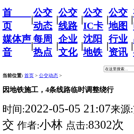
首
公交
公交
公交
公交
|
|
|
|
|
页
动态
线路
IC卡
地图
媒体声
每周
企业
沈阳
行业
|
|
|
|
|
音
热点
文化
地铁
资讯
当前位置:
首页
>
公交动态
>
因地铁施工，4条线路临时调整绕行
2022-05-05 21:07
时间:
来源:
交
小林
8302次
作者:
点击: