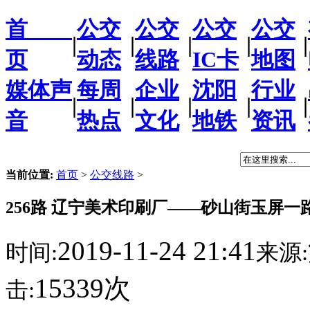
首
公交
公交
公交
公交
|
|
|
|
|
页
动态
线路
IC卡
地图
媒体声
每周
企业
沈阳
行业
|
|
|
|
|
音
热点
文化
地铁
资讯
当前位置:
首页
>
公交线路
>
256路 辽宁美术印刷厂——砂山街玉屏一
2019-11-24 21:41
时间:
来源:
15339次
击: