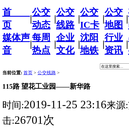
首
公交
公交
公交
公交
|
|
|
|
|
页
动态
线路
IC卡
地图
媒体声
每周
企业
沈阳
行业
|
|
|
|
|
音
热点
文化
地铁
资讯
当前位置:
首页
>
公交线路
>
115路 望花工业园——新华路
2019-11-25 23:16
时间:
来源:
26701次
击: