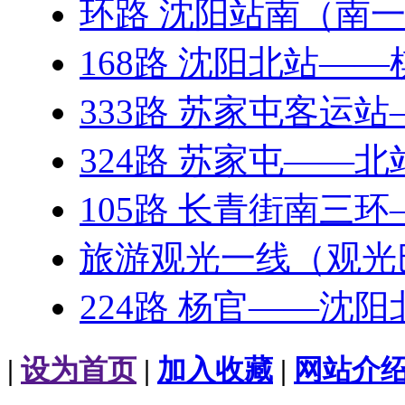
环路 沈阳站南（南
168路 沈阳北站—
333路 苏家屯客运
324路 苏家屯——
105路 长青街南三
旅游观光一线（观光
224路 杨官——沈阳
|
设为首页
|
加入收藏
|
网站介