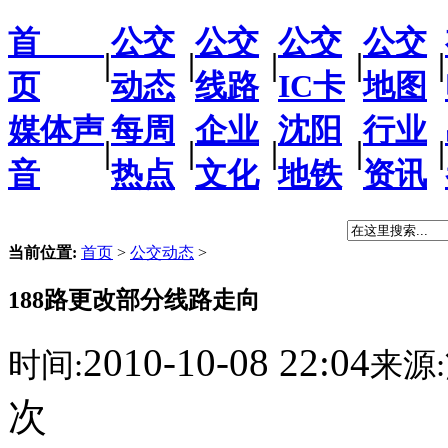
首
公交
公交
公交
公交
|
|
|
|
|
页
动态
线路
IC卡
地图
媒体声
每周
企业
沈阳
行业
|
|
|
|
|
音
热点
文化
地铁
资讯
当前位置:
首页
>
公交动态
>
188路更改部分线路走向
2010-10-08 22:04
时间:
来源:
次