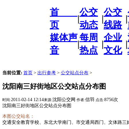
首
公交
公交
|
|
|
页
动态
线路
媒体声
每周
企业
|
|
|
音
热点
文化
当前位置:
首页
>
出行参考
>
公交站点分布
>
沈阳南三好街地区公交站点分布图
2011-02-14 12:14
沈阳公交网
信羽
8756次
时间:
来源:
作者:
点击:
沈阳南三好街地区公交站点分布图
本图公交站名：
交通安全教育学校、东北大学南门、市交通局西门、文体路三