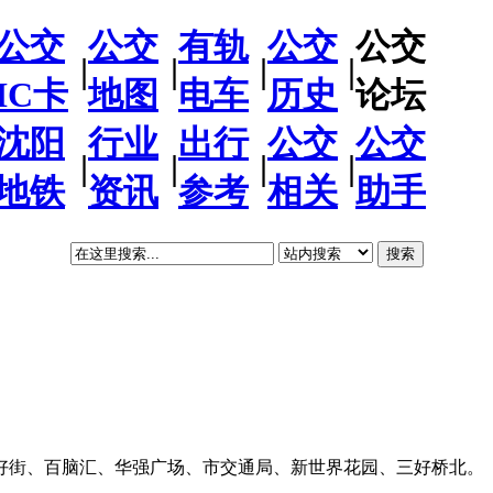
公交
公交
有轨
公交
公交
|
|
|
|
IC卡
地图
电车
历史
论坛
沈阳
行业
出行
公交
公交
|
|
|
|
地铁
资讯
参考
相关
助手
搜索
好街、百脑汇、华强广场、市交通局、新世界花园、三好桥北。