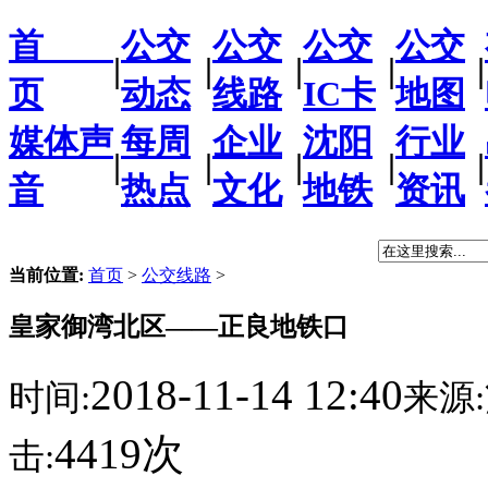
首
公交
公交
公交
公交
|
|
|
|
|
页
动态
线路
IC卡
地图
媒体声
每周
企业
沈阳
行业
|
|
|
|
|
音
热点
文化
地铁
资讯
当前位置:
首页
>
公交线路
>
皇家御湾北区——正良地铁口
2018-11-14 12:40
时间:
来源:
4419次
击: